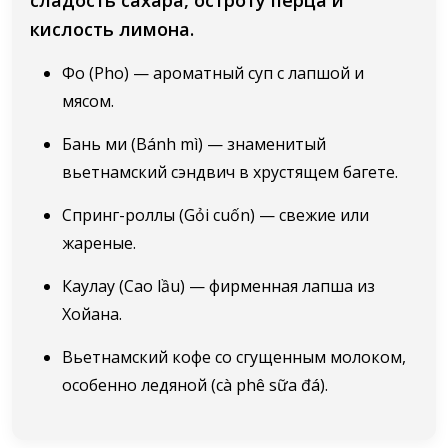
кислость лимона.
Фо (Pho) — ароматный суп с лапшой и
мясом.
Бань ми (Bánh mì) — знаменитый
вьетнамский сэндвич в хрустящем багете.
Спринг-роллы (Gỏi cuốn) — свежие или
жареные.
Каулау (Cao lầu) — фирменная лапша из
Хойана.
Вьетнамский кофе со сгущенным молоком,
особенно ледяной (cà phê sữa đá).