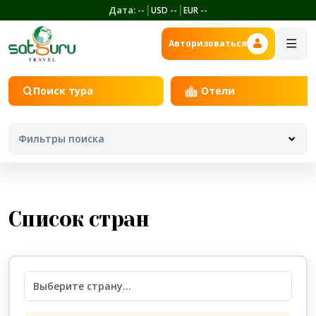
|
|
Дата:
--
USD
--
EUR
--
Авторизоваться
Поиск тура
Отели
Фильтры поиска
Откуда
Список стран
Куда
Даты отправления