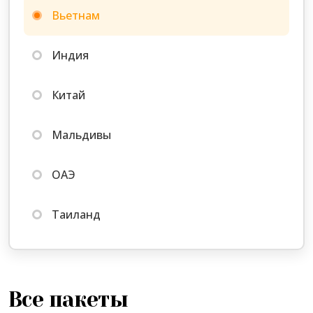
Вьетнам
Количество ночей
7 — 14 ночей
Индия
Найти тур
Китай
Мальдивы
ОАЭ
Таиланд
Все пакеты