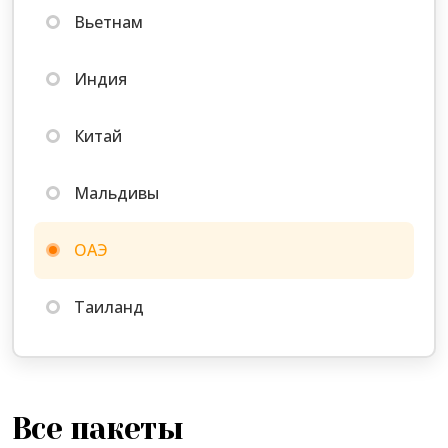
Вьетнам
Количество ночей
7 — 14 ночей
Индия
Найти тур
Китай
Мальдивы
ОАЭ
Таиланд
Все пакеты