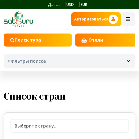
|
|
Дата:
--
USD
--
EUR
--
Авторизоваться
Поиск тура
Отели
Фильтры поиска
Откуда
Список стран
Куда
Даты отправления